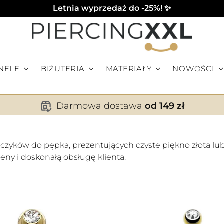
Letnia wyprzedaż do -25%! ✨
NELE
BIŻUTERIA
MATERIAŁY
NOWOŚCI
Darmowa dostawa
od 149 zł
czyków do pępka, prezentujących czyste piękno złota lu
ny i doskonałą obsługę klienta.