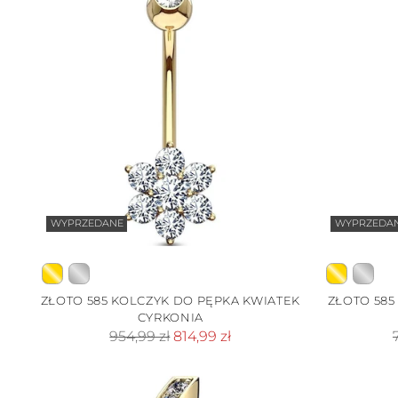
WYPRZEDANE
WYPRZEDA
ZŁOTO 585 KOLCZYK DO PĘPKA KWIATEK
ZŁOTO 585
CYRKONIA
Cena
954,99 zł
814,99 zł
standardowa