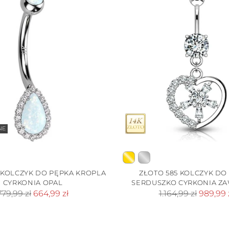
NE
 KOLCZYK DO PĘPKA KROPLA
ZŁOTO 585 KOLCZYK DO
CYRKONIA OPAL
SERDUSZKO CYRKONIA ZA
Cena
Cena
779,99 zł
664,99 zł
1.164,99 zł
989,99 
standardowa
standardowa