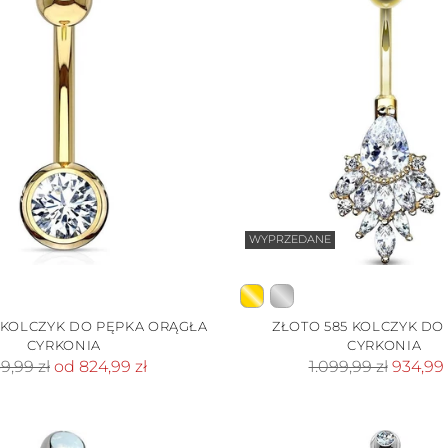
WYPRZEDANE
 KOLCZYK DO PĘPKA ORĄGŁA
ZŁOTO 585 KOLCZYK DO
CYRKONIA
CYRKONIA
ena
Cena
9,99 zł
od 824,99 zł
1.099,99 zł
934,99 
andardowa
standardowa