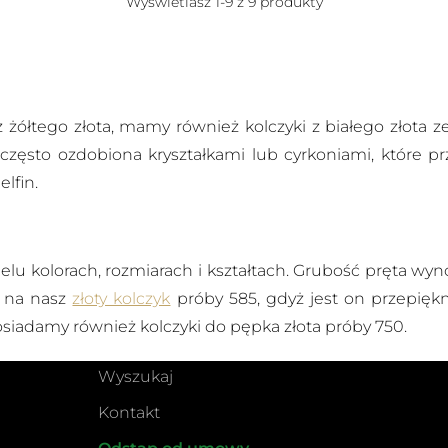
Wyświetlasz 1-9 z 9 produkty
żółtego złota, mamy również kolczyki z białego złota 
 często ozdobiona kryształkami lub cyrkoniami, które pr
elfin.
elu kolorach, rozmiarach i kształtach. Grubość pręta wy
 na nasz
złoty kolczyk
próby 585, gdyż jest on przepiękny
siadamy również kolczyki do pępka złota próby 750.
Wyszukaj
Kontakt