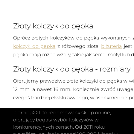
Złoty kolczyk do pępka
Oprócz złotych kolczyków do pępka wykonanych z 
kolczyk do pepka
z różowego złota.
biżuteria
jest
pępka mają różne wzory, takie jak serce, motyl lub d
Złoty kolczyk do pępka - rozmiary
Oferujemy prawdziwe złote kolczyki do pępka w wi
12 mm, a nawet 16 mm. Koniecznie zwróć uwagę
czegoś bardziej ekskluzywnego, w asortymencie po
PiercingXXL to renomowany sklep online,
oferujący bogaty wybór kolczyków w
konkurencyjnych cenach. Od 2011 roku