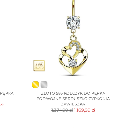
 PĘPKA
ZŁOTO 585 KOLCZYK DO PĘPKA
PODWÓJNE SERDUSZKO CYRKONIA
ZAWIESZKA
zł
Cena
1.374,99 zł
1.169,99 zł
standardowa