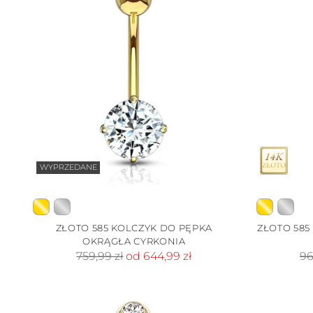
WYPRZEDANE
ZŁOTO 585 KOLCZYK DO PĘPKA
ZŁOTO 585
OKRĄGŁA CYRKONIA
Cena
C
759,99 zł
od 644,99 zł
96
standardowa
st