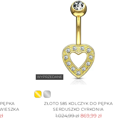
WYPRZEDANE
 PĘPKA
ZŁOTO 585 KOLCZYK DO PĘPKA
WIESZKA
SERDUSZKO CYRKONIA
Cena
zł
1.024,99 zł
869,99 zł
standardowa