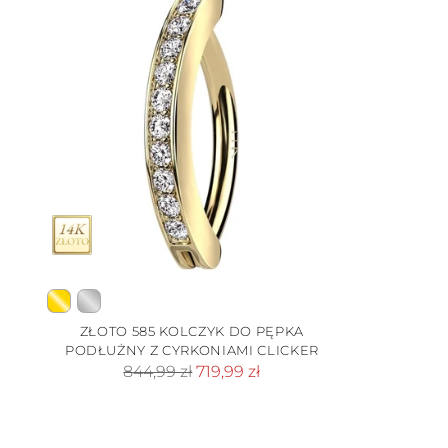
ZŁOTO 585 KOLCZYK DO PĘPKA
PODŁUŻNY Z CYRKONIAMI CLICKER
Cena
844,99 zł
719,99 zł
standardowa