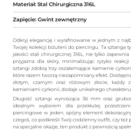
Materiał: Stal Chirurgiczna 316L
Zapięcie: Gwint zewnętrzny
Odkryj elegancję i wyrafinowanie w jednym z naj
Twojej kolekcji biżuterii do piercingu. Ta sztanga 
jakości stali chirurgicznej 316L, nie tylko zapewnia
przyjazna dla skóry, minimalizując ryzyko reakcji
sztangi zdobią trzy oszałamiające kamienie cyrkoni
które razem tworzą niezapomniany efekt. Dostępna
złotym, czarnym oraz różowym złocie, każdy z
kamieniami cyrkonii, dodaje unikalnego charakteru
Długość sztangi wynosząca 36 mm oraz grubość
idealnym wyborem dla przekłutej przestrze
piercingowe w jeden, spójny element dekoracyjny.
czegoś, co podkreśli Twój codzienny outfit, czy te
na specjalne okazje, ten produkt z pewnością spełn