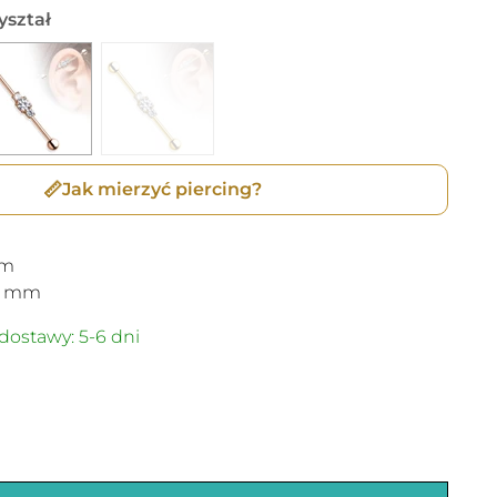
yształ
📏
Jak mierzyć piercing?
m
mm
dostawy: 5-6 dni