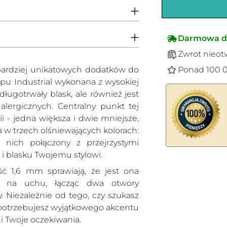
Darmowa d
Zwrot nieot
Ponad 100 0
bardziej unikatowych dodatków do
typu Industrial wykonana z wysokiej
 długotrwały blask, ale również jest
 alergicznych. Centralny punkt tej
i - jedna większa i dwie mniejsze,
 w trzech olśniewających kolorach:
 nich połączony z przejrzystymi
 i blasku Twojemu stylowi.
Dodawanie
 1,6 mm sprawiają, że jest ona
produktów
ni na uchu, łącząc dwa otwory
do
 Niezależnie od tego, czy szukasz
koszyka
ż potrzebujesz wyjątkowego akcentu
i Twoje oczekiwania.