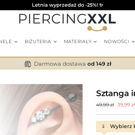
Letnia wyprzedaż do -25%! ✨
NELE
BIŻUTERIA
MATERIAŁY
NOWOŚCI
Darmowa dostawa
od 149 zł
Sztanga i
Cena
49,99 zł
39,99 zł
standardowa
⇓
Wybierz k