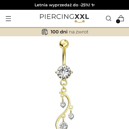
Letnia wyprzedaż do -25%! ✨
0
100 dni
na zwrot
✕