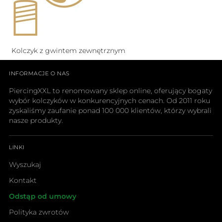
Kolczyk z gwintem zewnętrznym
INFORMACJE O NAS
PiercingXXL to renomowany sklep online, oferujący bogaty
wybór kolczyków w konkurencyjnych cenach. Od 2011 roku
zyskaliśmy zaufanie ponad 100 000 klientów, którzy wybrali
nasze produkty.
LINKI
Wyszukaj
Kontakt
Odstąp od umowy
Polityka zwrotów