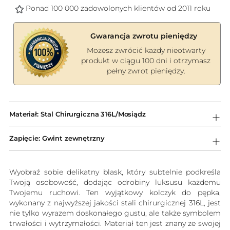
Ponad 100 000 zadowolonych klientów od 2011 roku
Gwarancja zwrotu pieniędzy
Możesz zwrócić każdy nieotwarty
produkt w ciągu 100 dni i otrzymasz
pełny zwrot pieniędzy.
Dodawanie
produktów
Materiał: Stal Chirurgiczna 316L/Mosiądz
do
koszyka
Zapięcie: Gwint zewnętrzny
Wyobraź sobie delikatny blask, który subtelnie podkreśla
Twoją osobowość, dodając odrobiny luksusu każdemu
Twojemu ruchowi. Ten wyjątkowy kolczyk do pępka,
wykonany z najwyższej jakości stali chirurgicznej 316L, jest
nie tylko wyrazem doskonałego gustu, ale także symbolem
trwałości i wytrzymałości. Materiał ten jest znany ze swojej