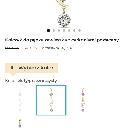
Kolczyk do pępka zawieszka z cyrkoniami pozłacany
Cena
69,99 zł
54,99 zł
dostawa 14,99zł
standardowa
⇓
Wybierz kolor
Kolor:
złoty/przezroczysty