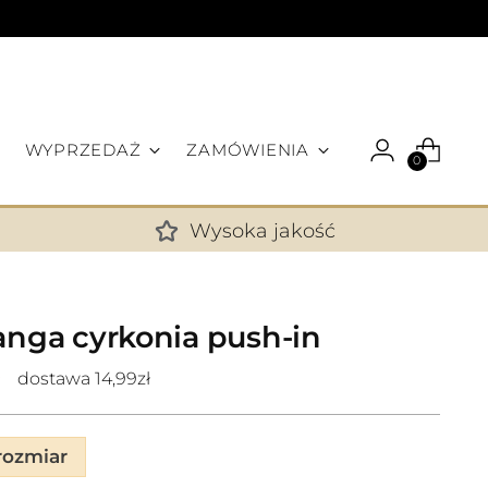
WYPRZEDAŻ
ZAMÓWIENIA
0
Wysoka jakość
✕
anga cyrkonia push-in
dostawa 14,99zł
ozmiar