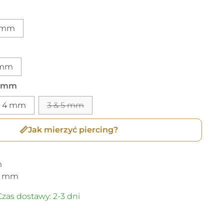
2 mm
 mm
 mm
& 4 mm
3 & 5 mm
📏
Jak mierzyć piercing?
m
m
mm
zas dostawy: 2-3 dni