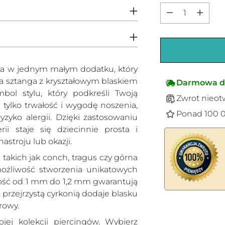
Ilość
nia w jednym małym dodatku, który
a sztanga z kryształowym blaskiem
Darmowa d
bol stylu, który podkreśli Twoją
Zwrot nieot
tylko trwałość i wygodę noszenia,
Ponad 100 0
ryzyko alergii. Dzięki zastosowaniu
ii staje się dziecinnie prosta i
stroju lub okazji.
 takich jak conch, tragus czy górna
możliwość stworzenia unikatowych
ość od 1 mm do 1,2 mm gwarantują
przejrzystą cyrkonią dodaje blasku
Dodawanie
rowy.
produktów
ej kolekcji piercingów. Wybierz