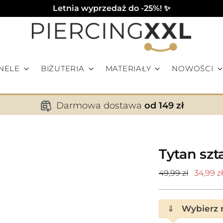
Letnia wyprzedaż do -25%! ✨
NELE
BIŻUTERIA
MATERIAŁY
NOWOŚCI
Darmowa dostawa
od 149 zł
Tytan szt
Cena
49,99 zł
34,99 zł
standardowa
⇓
Wybierz r