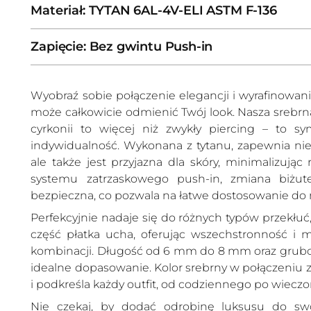
Materiał: TYTAN 6AL-4V-ELI ASTM F-136
Zapięcie: Bez gwintu Push-in
Wyobraź sobie połączenie elegancji i wyrafinowa
może całkowicie odmienić Twój look. Nasza srebrn
cyrkonii to więcej niż zwykły piercing – to sym
indywidualność. Wykonana z tytanu, zapewnia nie 
ale także jest przyjazna dla skóry, minimalizując 
systemu zatrzaskowego push-in, zmiana biżuter
bezpieczna, co pozwala na łatwe dostosowanie do na
Perfekcyjnie nadaje się do różnych typów przekłuć,
część płatka ucha, oferując wszechstronność i 
kombinacji. Długość od 6 mm do 8 mm oraz grub
idealne dopasowanie. Kolor srebrny w połączeniu z 
i podkreśla każdy outfit, od codziennego po wieczo
Nie czekaj, by dodać odrobinę luksusu do swoj