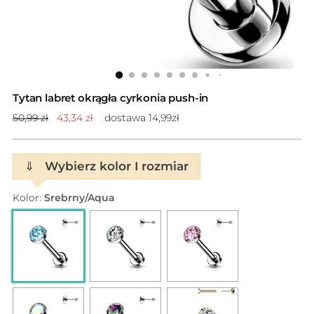
Tytan labret okrągła cyrkonia push-in
Cena
50,99 zł
43,34 zł
dostawa 14,99zł
standardowa
⇓
Wybierz kolor I rozmiar
Kolor:
Srebrny/Aqua