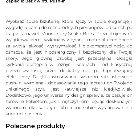
Zapięcie: Bez gwintu Push-in
Wyobraź sobie biżuterię, która łączy w sobie elegancję i
wygodę, idealną do różnorodnych piercingów, od conch po
tragus, a nawet Monroe czy Snake Bites. Prezentujemy Ci
wyjątkowy labret wykonany z tytanu, materiału cenionego
za swoją lekkość, wytrzymałość i biokompatybilność, co
oznacza, że jest hipoalergiczny i bezpieczny dla Twojej
skóry. Jego główną ozdobą jest przepiękna, okrągła
cyrkonia dostępna w różnych kolorach - od klasycznej
przezroczystości, przez delikatny róż, po hipnotyzujący
efekt tęczy. Dzięki zastosowaniu systemu zatrzaskowego
push-in, wymiana i dopasowanie tego labretu do Twojego
unikalnego stylu jest łatwiejsze niż kiedykolwiek.
Dodatkowo, jego uniwersalny design sprawia, że pasuje on
zarówno kobietom, jak i mężczyznom, będąc doskonałym
wyborem dla każdego, kto ceni sobie wyrafinowanie i
komfort noszenia.
Polecane produkty