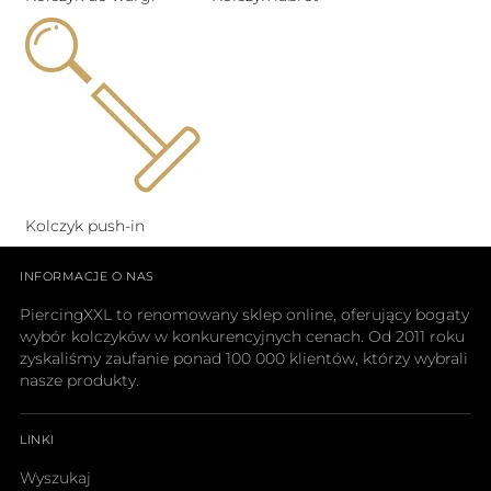
Kolczyk push-in
INFORMACJE O NAS
PiercingXXL to renomowany sklep online, oferujący bogaty
wybór kolczyków w konkurencyjnych cenach. Od 2011 roku
zyskaliśmy zaufanie ponad 100 000 klientów, którzy wybrali
nasze produkty.
LINKI
Wyszukaj