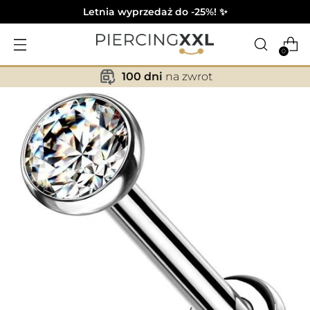
Letnia wyprzedaż do -25%! ✨
0
100 dni
na zwrot
✕