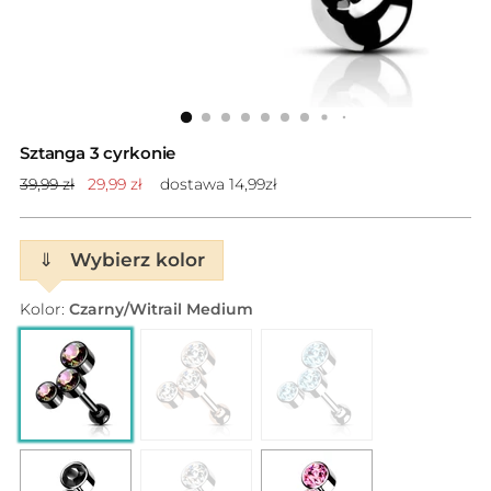
Sztanga 3 cyrkonie
Cena
39,99 zł
29,99 zł
dostawa 14,99zł
standardowa
⇓
Wybierz kolor
Kolor:
Czarny/Witrail Medium