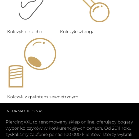
Kolczyk do ucha
Kolczyk sztanga
Kolczyk z gwintem zewnętrznym
INFORMACJE O NAS
PiercingXXL to renomowany sklep online, oferujący bogaty
wybór kolczyków w konkurencyjnych cenach. Od 2011 roku
zyskaliśmy zaufanie ponad 100 000 klientów, którzy wybrali