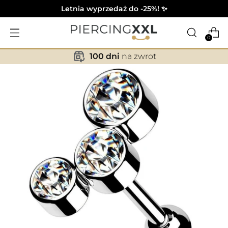
Letnia wyprzedaż do -25%! ✨
0
100 dni
na zwrot
✕