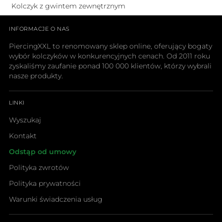
Kolczyk z gwintem zewnętrznym
INFORMACJE O NAS
PiercingXXL to renomowany sklep online, oferujący bogaty
wybór kolczyków w konkurencyjnych cenach. Od 2011 roku
zyskaliśmy zaufanie ponad 100 000 klientów, którzy wybrali
nasze produkty.
LINKI
Wyszukaj
Kontakt
Odstąp od umowy
Polityka zwrotów
Polityka prywatności
Warunki świadczenia usług