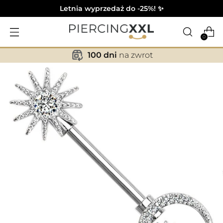
Letnia wyprzedaż do -25%! ✨
0
100 dni
na zwrot
✕