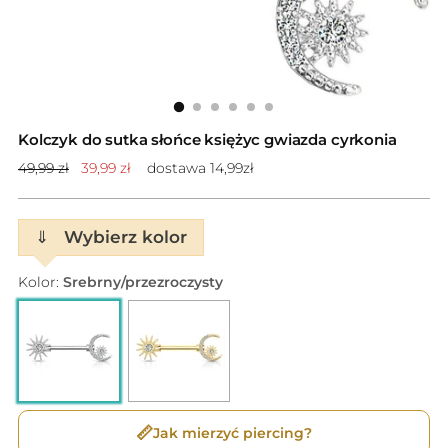
Kolczyk do sutka słońce księżyc gwiazda cyrkonia
Cena
49,99 zł
39,99 zł
dostawa 14,99zł
standardowa
⇓
Wybierz kolor
Kolor:
Srebrny/przezroczysty
📏
Jak mierzyć piercing?