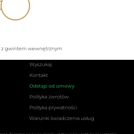
k z gwintem wewnętrznym
Wyszukaj
Kontakt
Odstąp od umowy
Polityka zwrotów
Polityka prywatności
Warunki świadczenia usług