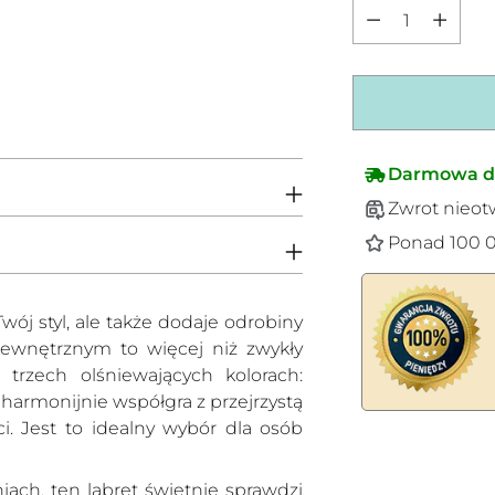
Ilość
Darmowa d
Zwrot nieot
Ponad 100 0
Twój styl, ale także dodaje odrobiny
 wewnętrznym to więcej niż zwykły
rzech olśniewających kolorach:
 harmonijnie współgra z przejrzystą
i. Jest to idealny wybór dla osób
Dodawanie
produktów
ach, ten labret świetnie sprawdzi
do