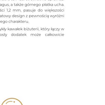
ragus, a także górnego płatka ucha.
koszyka
i 1,2 mm, pasuje do większości
katowy design z pewnością wyróżni
ego charakteru.
kły kawałek biżuterii, który łączy w
rosty dodatek może całkowicie