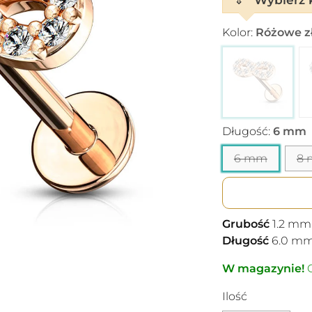
Kolor:
Różowe zł
Długość:
6 mm
6 mm
8
Grubość
1.2
mm
Długość
6.0
m
W magazynie!
C
Ilość