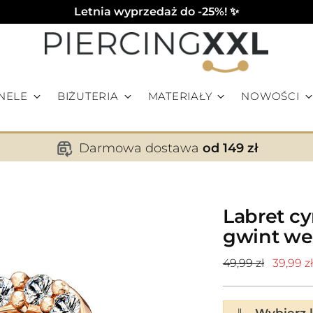
Letnia wyprzedaż do -25%! ✨
NELE
BIŻUTERIA
MATERIAŁY
NOWOŚCI
Darmowa dostawa
od 149 zł
Labret c
gwint w
Cena
49,99 zł
39,99 zł
standardowa
⇓
Wybierz ko