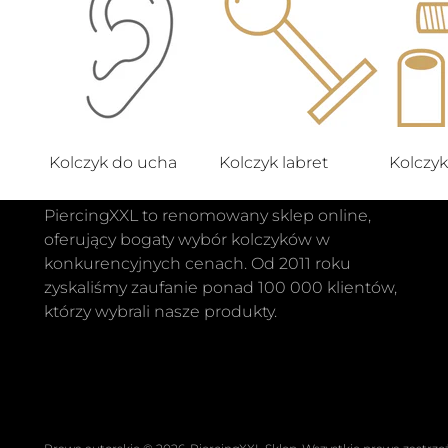
Kolczyk do ucha
Kolczyk labret
Kolczy
PiercingXXL to renomowany sklep online,
oferujący bogaty wybór kolczyków w
konkurencyjnych cenach. Od 2011 roku
zyskaliśmy zaufanie ponad 100 000 klientów,
którzy wybrali nasze produkty.