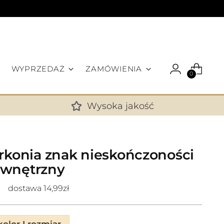
WYPRZEDAŻ
ZAMÓWIENIA
0
Wysoka jakość
✕
yrkonia znak nieskończoności
ewnętrzny
dostawa 14,99zł
lor I rozmiar