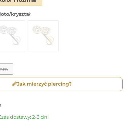
oto/kryształ
 mm
📏
Jak mierzyć piercing?
m
zas dostawy: 2-3 dni