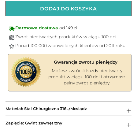
DODAJ DO KOSZYKA
Darmowa dostawa
od 149 zł
Zwrot nieotwartych produktów w ciągu 100 dni
Ponad 100 000 zadowolonych klientów od 2011 roku
Gwarancja zwrotu pieniędzy
Możesz zwrócić każdy nieotwarty
produkt w ciągu 100 dni i otrzymasz
pełny zwrot pieniędzy.
Dodawanie
produktów
Materiał: Stal Chirurgiczna 316L/Mosiądz
do
koszyka
Zapięcie: Gwint zewnętrzny