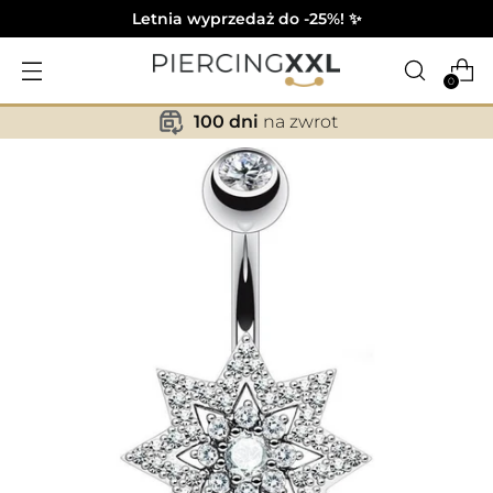
Letnia wyprzedaż do -25%! ✨
0
100 dni
na zwrot
✕