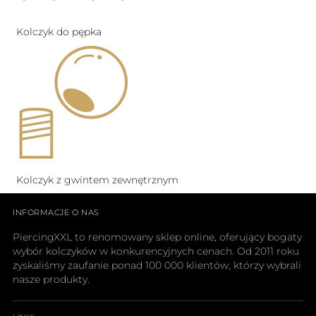
Kolczyk do pępka
Kolczyk z gwintem zewnętrznym
INFORMACJE O NAS
PiercingXXL to renomowany sklep online, oferujący bogaty
wybór kolczyków w konkurencyjnych cenach. Od 2011 roku
zyskaliśmy zaufanie ponad 100 000 klientów, którzy wybrali
nasze produkty.