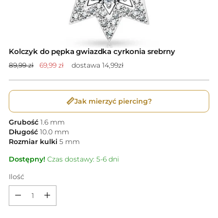
Kolczyk do pępka gwiazdka cyrkonia srebrny
Cena
89,99 zł
69,99 zł
dostawa 14,99zł
standardowa
📏
Jak mierzyć piercing?
Grubość
1.6
mm
Długość
10.0
mm
Rozmiar kulki
5
mm
Dostępny!
Czas dostawy: 5-6 dni
Ilość
Ilość