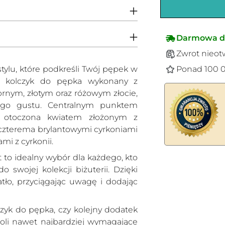
Darmowa d
Zwrot nieot
Ponad 100 0
tylu, które podkreśli Twój pępek w
sz kolczyk do pępka wykonany z
brnym, złotym oraz różowym złocie,
ego gustu. Centralnym punktem
a, otoczona kwiatem złożonym z
, czterema brylantowymi cyrkoniami
mi z cyrkonii.
 to idealny wybór dla każdego, kto
Dodawanie
swojej kolekcji biżuterii. Dzięki
produktów
atło, przyciągając uwagę i dodając
do
koszyka
czyk do pępka, czy kolejny dodatek
oli nawet najbardziej wymagające