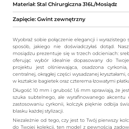
Materiał: Stal Chirurgiczna 316L/Mosiądz
Zapięcie: Gwint zewnętrzny
Wyobraź sobie połączenie elegancji i wyrazistego s
sposób, jakiego nie doświadczyłaś dotąd. Na
mosiądzu prezentuje się w trzech odcieniach: sre
oferując wybór idealnie dopasowany do Twoj
projektu jest olśniewająca, osadzona cyrkoni
centralnej, okrągłej części wysadzanej kryształami
w kształcie bagietek oraz czterema łzowatymi płatka
Długość 10 mm i grubość 1,6 mm sprawiają, że jest
szuka subtelnego, ale wyrafinowanego akcentu do 
zastosowaniu cyrkonii, kolczyk pięknie odbija świ
blasku każdej stylizacji.
Niezależnie od tego, czy jest to Twój pierwszy kol
do Twojej kolekcji, ten model z pewnością zadow