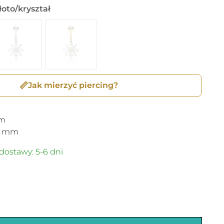
oto/kryształ
📏
Jak mierzyć piercing?
m
mm
dostawy: 5-6 dni