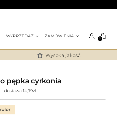
WYPRZEDAŻ
ZAMÓWIENIA
0
Wysoka jakość
✕
do pępka cyrkonia
dostawa 14,99zł
olor