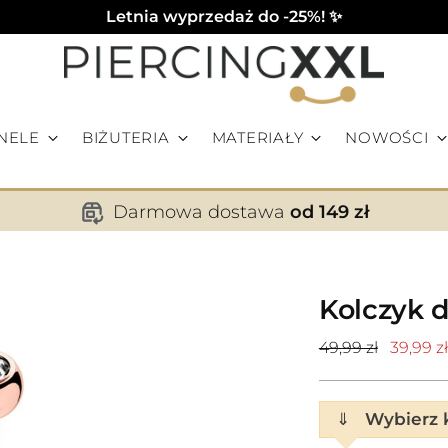
Letnia wyprzedaż do -25%! ✨
NELE
BIŻUTERIA
MATERIAŁY
NOWOŚCI
Darmowa dostawa
od 149 zł
Kolczyk 
Cena
49,99 zł
39,99 zł
standardowa
⇓
Wybierz k