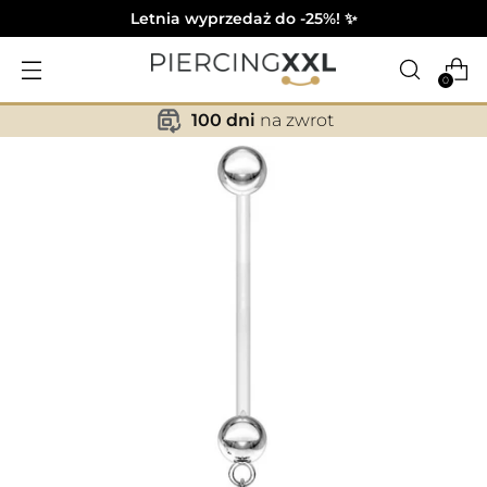
Letnia wyprzedaż do -25%! ✨
0
100 dni
na zwrot
✕