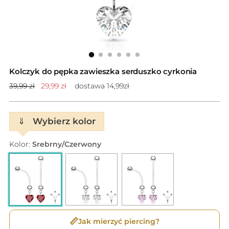
Kolczyk do pępka zawieszka serduszko cyrkonia
Cena
39,99 zł
29,99 zł
dostawa 14,99zł
standardowa
⇓
Wybierz kolor
Kolor:
Srebrny/Czerwony
📏
Jak mierzyć piercing?