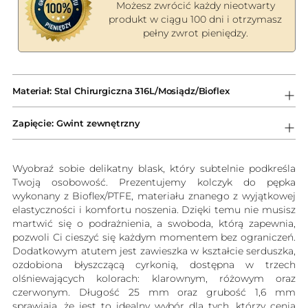
Możesz zwrócić każdy nieotwarty
produkt w ciągu 100 dni i otrzymasz
pełny zwrot pieniędzy.
Dodawanie
produktów
Materiał: Stal Chirurgiczna 316L/Mosiądz/Bioflex
do
koszyka
Zapięcie: Gwint zewnętrzny
Wyobraź sobie delikatny blask, który subtelnie podkreśla
Twoją osobowość. Prezentujemy kolczyk do pępka
wykonany z Bioflex/PTFE, materiału znanego z wyjątkowej
elastyczności i komfortu noszenia. Dzięki temu nie musisz
martwić się o podrażnienia, a swoboda, którą zapewnia,
pozwoli Ci cieszyć się każdym momentem bez ograniczeń.
Dodatkowym atutem jest zawieszka w kształcie serduszka,
ozdobiona błyszczącą cyrkonią, dostępna w trzech
olśniewających kolorach: klarownym, różowym oraz
czerwonym. Długość 25 mm oraz grubość 1,6 mm
sprawiają, że jest to idealny wybór dla tych, którzy cenią