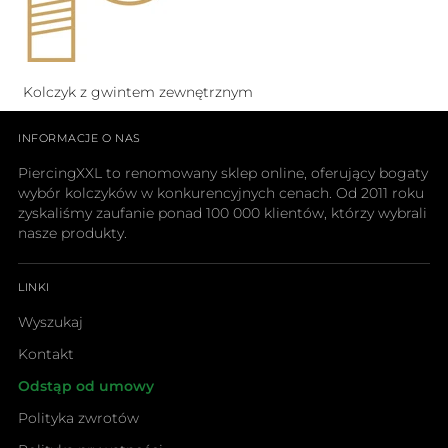
Kolczyk z gwintem zewnętrznym
INFORMACJE O NAS
PiercingXXL to renomowany sklep online, oferujący bogaty
wybór kolczyków w konkurencyjnych cenach. Od 2011 roku
zyskaliśmy zaufanie ponad 100 000 klientów, którzy wybrali
nasze produkty.
LINKI
Wyszukaj
Kontakt
Odstąp od umowy
Polityka zwrotów