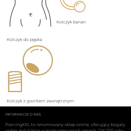
Kolczyk banan
Kolczyk do pępka
Kolczyk z gwintem zewnętrznym
INFORMACJE O NAS
PiercingXXL to renomowany sklep online, oferujący bogaty
wybór kolczyków w konkurencyjnych cenach. Od 2011 roku