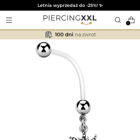
Letnia wyprzedaż do -25%! ✨
0
100 dni
na zwrot
✕