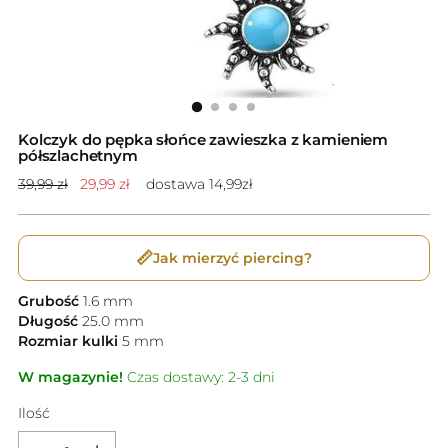
Kolczyk do pępka słońce zawieszka z kamieniem
półszlachetnym
Cena
39,99 zł
29,99 zł
dostawa 14,99zł
standardowa
📏
Jak mierzyć piercing?
Grubość
1.6
mm
Długość
25.0
mm
Rozmiar kulki
5
mm
W magazynie!
Czas dostawy: 2-3 dni
Ilość
Ilość