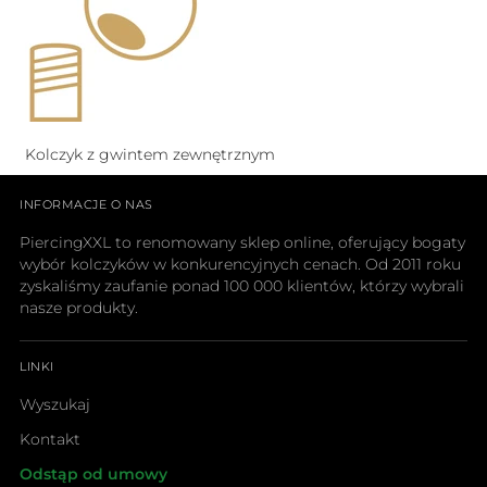
Kolczyk z gwintem zewnętrznym
INFORMACJE O NAS
PiercingXXL to renomowany sklep online, oferujący bogaty
wybór kolczyków w konkurencyjnych cenach. Od 2011 roku
zyskaliśmy zaufanie ponad 100 000 klientów, którzy wybrali
nasze produkty.
LINKI
Wyszukaj
Kontakt
Odstąp od umowy