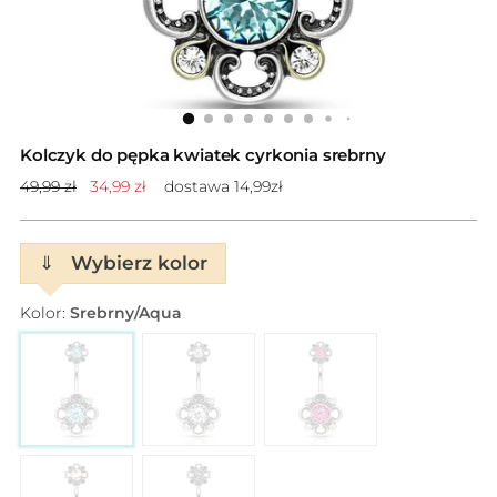
Kolczyk do pępka kwiatek cyrkonia srebrny
Cena
49,99 zł
34,99 zł
dostawa 14,99zł
standardowa
⇓
Wybierz kolor
Kolor:
Srebrny/Aqua