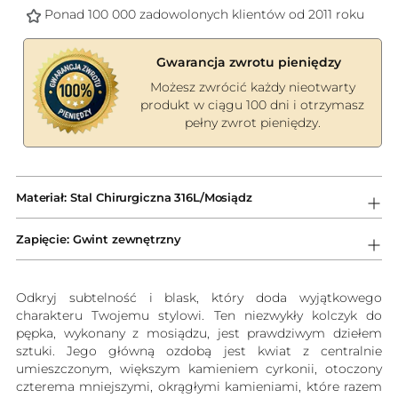
Ponad 100 000 zadowolonych klientów od 2011 roku
Gwarancja zwrotu pieniędzy
Możesz zwrócić każdy nieotwarty
produkt w ciągu 100 dni i otrzymasz
pełny zwrot pieniędzy.
Dodawanie
produktów
Materiał: Stal Chirurgiczna 316L/Mosiądz
do
koszyka
Zapięcie: Gwint zewnętrzny
Odkryj subtelność i blask, który doda wyjątkowego
charakteru Twojemu stylowi. Ten niezwykły kolczyk do
pępka, wykonany z mosiądzu, jest prawdziwym dziełem
sztuki. Jego główną ozdobą jest kwiat z centralnie
umieszczonym, większym kamieniem cyrkonii, otoczony
czterema mniejszymi, okrągłymi kamieniami, które razem