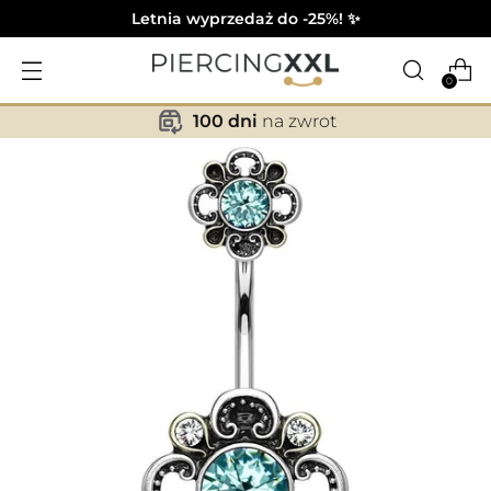
Letnia wyprzedaż do -25%! ✨
0
100 dni
na zwrot
✕