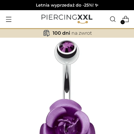
Letnia wyprzedaż do -25%! ✨
0
100 dni
na zwrot
✕