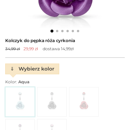
Kolczyk do pępka róża cyrkonia
Cena
34,99 zł
29,99 zł
dostawa 14,99zł
standardowa
⇓
Wybierz kolor
Kolor:
Aqua