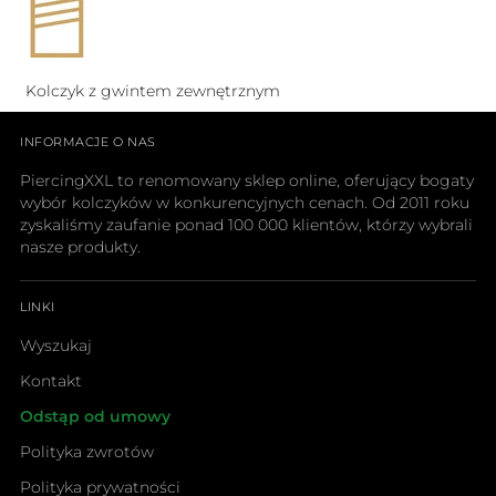
Kolczyk z gwintem zewnętrznym
INFORMACJE O NAS
PiercingXXL to renomowany sklep online, oferujący bogaty
wybór kolczyków w konkurencyjnych cenach. Od 2011 roku
zyskaliśmy zaufanie ponad 100 000 klientów, którzy wybrali
nasze produkty.
LINKI
Wyszukaj
Kontakt
Odstąp od umowy
Polityka zwrotów
Polityka prywatności