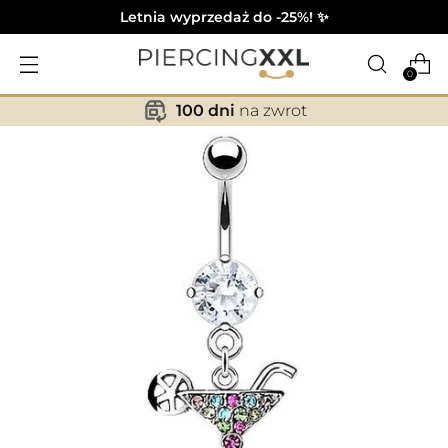
Letnia wyprzedaż do -25%! ✨
0
100 dni
na zwrot
✕