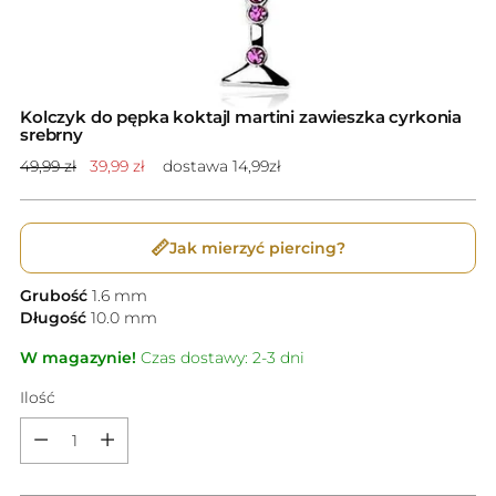
Kolczyk do pępka koktajl martini zawieszka cyrkonia
srebrny
Cena
49,99 zł
39,99 zł
dostawa 14,99zł
standardowa
📏
Jak mierzyć piercing?
Grubość
1.6
mm
Długość
10.0
mm
W magazynie!
Czas dostawy: 2-3 dni
Ilość
Ilość