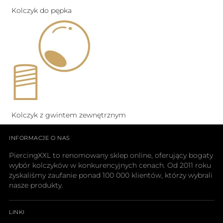
Kolczyk do pępka
Kolczyk z gwintem zewnętrznym
INFORMACJE O NAS
PiercingXXL to renomowany sklep online, oferujący bogaty
wybór kolczyków w konkurencyjnych cenach. Od 2011 roku
zyskaliśmy zaufanie ponad 100 000 klientów, którzy wybrali
nasze produkty.
LINKI