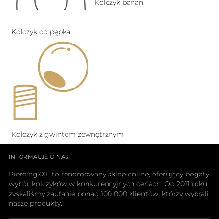
Kolczyk banan
Kolczyk do pępka
Kolczyk z gwintem zewnętrznym
INFORMACJE O NAS
PiercingXXL to renomowany sklep online, oferujący bogaty
wybór kolczyków w konkurencyjnych cenach. Od 2011 roku
zyskaliśmy zaufanie ponad 100 000 klientów, którzy wybrali
nasze produkty.