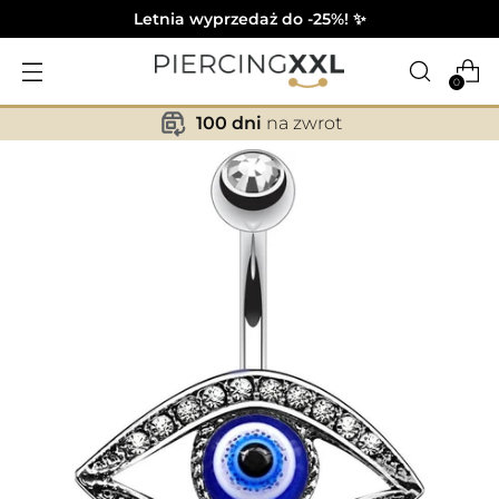
Letnia wyprzedaż do -25%! ✨
0
100 dni
na zwrot
✕