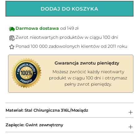
DODAJ DO KOSZYKA
Darmowa dostawa
od 149 zł
Zwrot nieotwartych produktów w ciągu 100 dni
Ponad 100 000 zadowolonych klientów od 2011 roku
Gwarancja zwrotu pieniędzy
Możesz zwrócić każdy nieotwarty
produkt w ciągu 100 dni i otrzymasz
pełny zwrot pieniędzy.
Dodawanie
produktów
Materiał: Stal Chirurgiczna 316L/Mosiądz
do
koszyka
Zapięcie: Gwint zewnętrzny