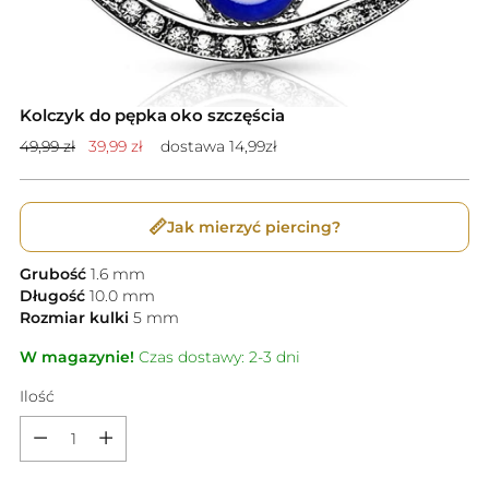
Kolczyk do pępka oko szczęścia
Cena
49,99 zł
39,99 zł
dostawa 14,99zł
standardowa
📏
Jak mierzyć piercing?
Grubość
1.6
mm
Długość
10.0
mm
Rozmiar kulki
5
mm
W magazynie!
Czas dostawy: 2-3 dni
Ilość
Ilość