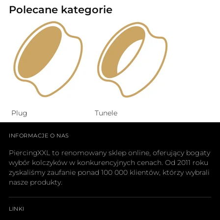
Polecane kategorie
Plug
Tunele
INFORMACJE O NAS
PiercingXXL to renomowany sklep online, oferujący bogaty
wybór kolczyków w konkurencyjnych cenach. Od 2011 roku
zyskaliśmy zaufanie ponad 100 000 klientów, którzy wybrali
nasze produkty.
LINKI