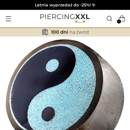
Letnia wyprzedaż do -25%! ✨
0
100 dni
na zwrot
✕