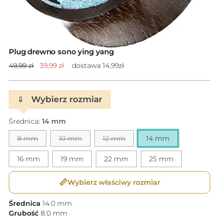
Plug drewno sono ying yang
Cena
49,99 zł
39,99 zł
dostawa 14,99zł
standardowa
⇓
Wybierz rozmiar
Średnica:
14 mm
8 mm
10 mm
12 mm
14 mm
16 mm
19 mm
22 mm
25 mm
📏
Wybierz właściwy rozmiar
Średnica
14.0
mm
Grubość
8.0
mm