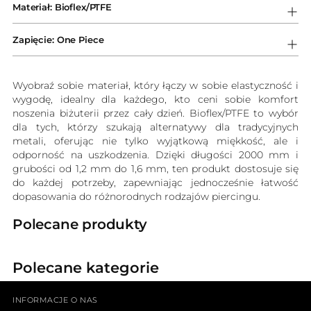
Materiał: Bioflex/PTFE
do
koszyka
Zapięcie: One Piece
Wyobraź sobie materiał, który łączy w sobie elastyczność i
wygodę, idealny dla każdego, kto ceni sobie komfort
noszenia biżuterii przez cały dzień. Bioflex/PTFE to wybór
dla tych, którzy szukają alternatywy dla tradycyjnych
metali, oferując nie tylko wyjątkową miękkość, ale i
odporność na uszkodzenia. Dzięki długości 2000 mm i
grubości od 1,2 mm do 1,6 mm, ten produkt dostosuje się
do każdej potrzeby, zapewniając jednocześnie łatwość
dopasowania do różnorodnych rodzajów piercingu.
Polecane produkty
Polecane kategorie
INFORMACJE O NAS