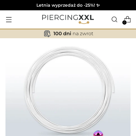
Letnia wyprzedaż do -25%! ✨
0
100 dni
na zwrot
✕