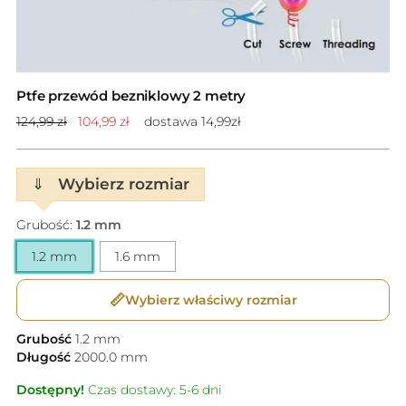
Ptfe przewód bezniklowy 2 metry
Cena
124,99 zł
104,99 zł
dostawa 14,99zł
standardowa
⇓
Wybierz rozmiar
Grubość:
1.2 mm
1.2 mm
1.6 mm
📏
Wybierz właściwy rozmiar
Grubość
1.2
mm
Długość
2000.0
mm
Dostępny!
Czas dostawy: 5-6 dni