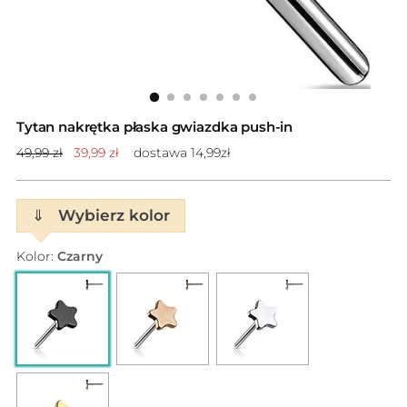
Tytan nakrętka płaska gwiazdka push-in
Cena
49,99 zł
39,99 zł
dostawa 14,99zł
standardowa
⇓
Wybierz kolor
Kolor:
Czarny