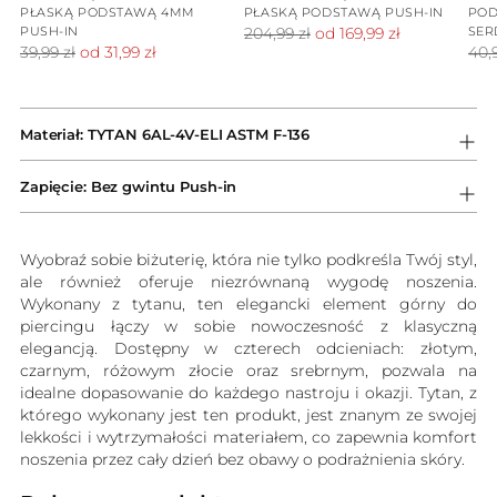
PŁASKĄ PODSTAWĄ 4MM
PŁASKĄ PODSTAWĄ PUSH-IN
POD
PUSH-IN
Cena
SER
204,99 zł
od 169,99 zł
Cena
Cen
39,99 zł
od 31,99 zł
40,9
standardowa
standardowa
sta
Dodawanie
produktów
Materiał: TYTAN 6AL-4V-ELI ASTM F-136
do
koszyka
Zapięcie: Bez gwintu Push-in
Wyobraź sobie biżuterię, która nie tylko podkreśla Twój styl,
ale również oferuje niezrównaną wygodę noszenia.
Wykonany z tytanu, ten elegancki element górny do
piercingu łączy w sobie nowoczesność z klasyczną
elegancją. Dostępny w czterech odcieniach: złotym,
czarnym, różowym złocie oraz srebrnym, pozwala na
idealne dopasowanie do każdego nastroju i okazji. Tytan, z
którego wykonany jest ten produkt, jest znanym ze swojej
lekkości i wytrzymałości materiałem, co zapewnia komfort
noszenia przez cały dzień bez obawy o podrażnienia skóry.