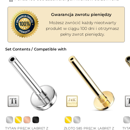
Gwarancja zwrotu pieniędzy
Możesz zwrócić każdy nieotwarty
produkt w ciągu 100 dni i otrzymasz
pełny zwrot pieniędzy.
Set Contents / Compatible with
TYTAN PRĘCIK LABRET Z
ZŁOTO 585 PRĘCIK LABRET Z
TYT