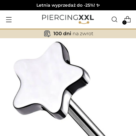
Letnia wyprzedaż do -25%! ✨
0
100 dni
na zwrot
✕