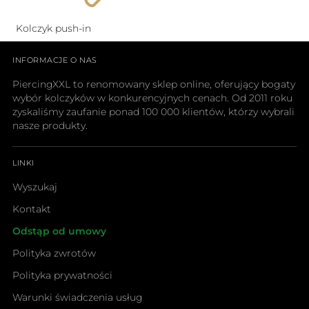
Kolczyk push-in
INFORMACJE O NAS
PiercingXXL to renomowany sklep online, oferujący bogaty
wybór kolczyków w konkurencyjnych cenach. Od 2011 roku
zyskaliśmy zaufanie ponad 100 000 klientów, którzy wybrali
nasze produkty.
LINKI
Wyszukaj
Kontakt
Odstąp od umowy
Polityka zwrotów
Polityka prywatności
Warunki świadczenia usług