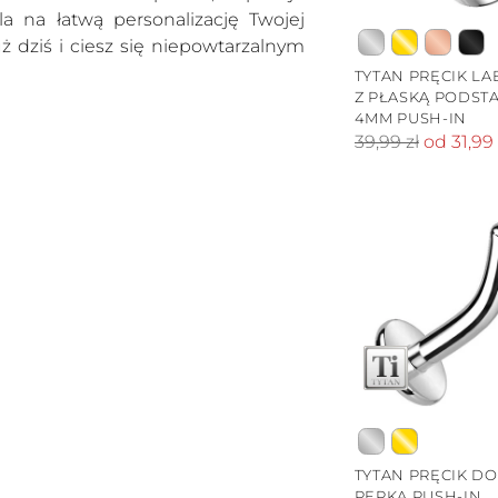
 na łatwą personalizację Twojej
już dziś i ciesz się niepowtarzalnym
TYTAN PRĘCIK LA
Z PŁASKĄ PODST
4MM PUSH-IN
Cena
39,99 zł
od 31,99 
standardowa
TYTAN PRĘCIK DO
PĘPKA PUSH-IN