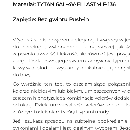
Materiał: TYTAN 6AL-4V-ELI ASTM F-136
Zapięcie: Bez gwintu Push-in
Wyobraź sobie połączenie elegancji i wygody w j
do piercingu, wykonanemu z najwyższej jakości
zapewnia trwałość i lekkość, ale również jest przyj
alergii. Dodatkowo, jego system zamykania typu pus
łatwy w obsłudze - wystarczy delikatnie zgiąć pręc
do bazy.
Co wyróżnia ten top, to oszałamiające połączeni
kolorze niebieskim lub białym, umieszczonych w op
zarazem hipnotyzująca kombinacja kolorów dodaje bl
od okazji. Dzięki uniwersalności kolorów, ten top 
z różnymi odcieniami skóry i typami urody.
Jeśli szukasz sposobu na subtelne podkreślenie 
cyrkoniami i opalami jest idealnym wyborem. Jego