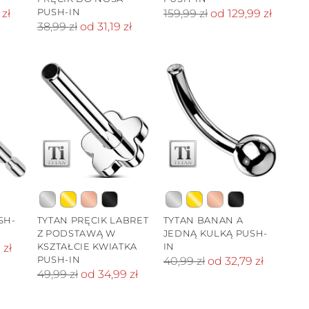
PUSH-IN
Cena
zł
159,99 zł
od 129,99 zł
Cena
38,99 zł
od 31,19 zł
standardowa
standardowa
SH-
TYTAN PRĘCIK LABRET
TYTAN BANAN A
Z PODSTAWĄ W
JEDNĄ KULKĄ PUSH-
KSZTAŁCIE KWIATKA
IN
 zł
PUSH-IN
Cena
40,99 zł
od 32,79 zł
Cena
49,99 zł
od 34,99 zł
standardowa
standardowa