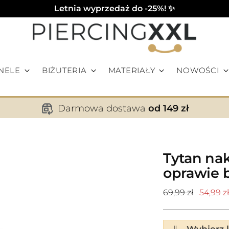
Letnia wyprzedaż do -25%! ✨
NELE
BIŻUTERIA
MATERIAŁY
NOWOŚCI
Darmowa dostawa
od 149 zł
Tytan nak
oprawie 
Cena
69,99 zł
54,99 zł
standardowa
⇓
Wybierz k