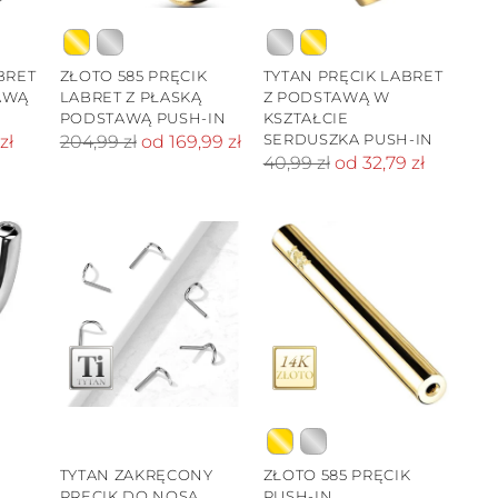
BRET
ZŁOTO 585 PRĘCIK
TYTAN PRĘCIK LABRET
AWĄ
LABRET Z PŁASKĄ
Z PODSTAWĄ W
PODSTAWĄ PUSH-IN
KSZTAŁCIE
Cena
SERDUSZKA PUSH-IN
zł
204,99 zł
od 169,99 zł
Cena
40,99 zł
od 32,79 zł
standardowa
standardowa
TYTAN ZAKRĘCONY
ZŁOTO 585 PRĘCIK
PRĘCIK DO NOSA
PUSH-IN