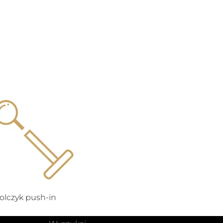
produktów
do
koszyka
olczyk push-in