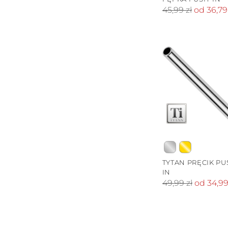
Cena
45,99 zł
od 36,79 
standardowa
TYTAN PRĘCIK PU
IN
Cena
49,99 zł
od 34,99
standardowa
Dodawanie