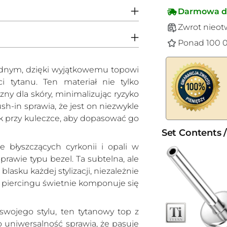
Darmowa d
Zwrot nieot
Ponad 100 0
ednym, dzięki wyjątkowemu topowi
 tytanu. Ten materiał nie tylko
azny dla skóry, minimalizując ryzyko
h-in sprawia, że jest on niezwykle
ik przy kuleczce, aby dopasować go
Set Contents 
e błyszczących cyrkonii i opali w
rawie typu bezel. Ta subtelna, ale
asku każdej stylizacji, niezależnie
do piercingu świetnie komponuje się
swojego stylu, ten tytanowy top z
 uniwersalność sprawia, że pasuje