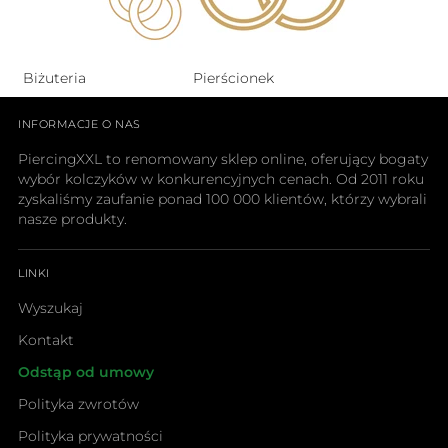
Biżuteria
Pierścionek
INFORMACJE O NAS
PiercingXXL to renomowany sklep online, oferujący bogaty
wybór kolczyków w konkurencyjnych cenach. Od 2011 roku
zyskaliśmy zaufanie ponad 100 000 klientów, którzy wybrali
nasze produkty.
LINKI
Wyszukaj
Kontakt
Odstąp od umowy
Polityka zwrotów
Polityka prywatności