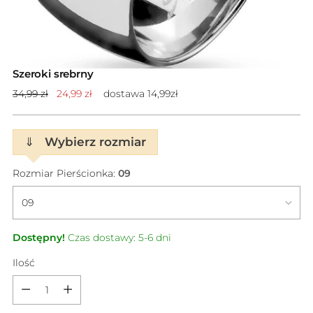
Szeroki srebrny
Cena
34,99 zł
24,99 zł
dostawa 14,99zł
standardowa
⇓
Wybierz rozmiar
Rozmiar Pierścionka:
09
Dostępny!
Czas dostawy: 5-6 dni
Ilość
Ilość