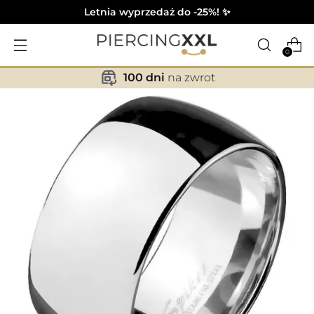
Letnia wyprzedaż do -25%! ✨
0
100 dni
na zwrot
✕