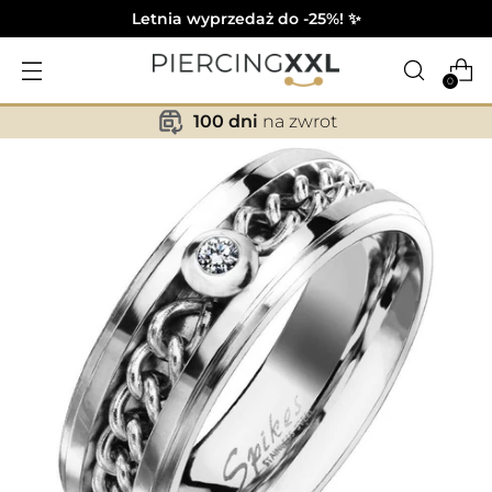
Letnia wyprzedaż do -25%! ✨
0
100 dni
na zwrot
✕