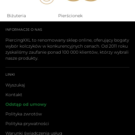
Biżuteria
Pierścionek
INFORMACJE O NAS
PiercingXXL to renomowany sklep online, oferujący bogaty
wybór kolczyków w konkurencyjnych cenach. Od 2011 roku
zyskaliśmy zaufanie ponad 100 000 klientów, którzy wybrali
nasze produkty.
LINKI
Wyszukaj
Kontakt
Odstąp od umowy
Polityka zwrotów
Polityka prywatności
Warunki świadczenia usług