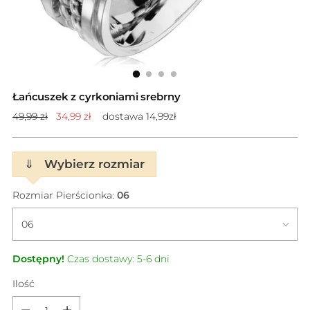
Łańcuszek z cyrkoniami srebrny
Cena
49,99 zł
34,99 zł
dostawa 14,99zł
standardowa
⇓
Wybierz rozmiar
Rozmiar Pierścionka:
06
Dostępny!
Czas dostawy: 5-6 dni
Ilość
Ilość