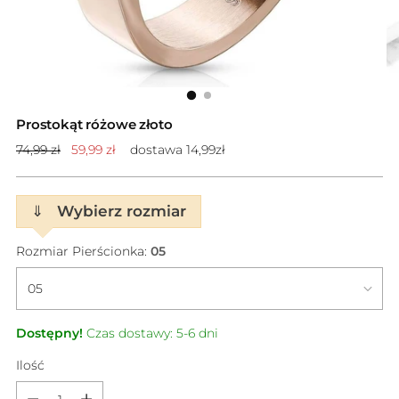
Prostokąt różowe złoto
Cena
74,99 zł
59,99 zł
dostawa 14,99zł
standardowa
⇓
Wybierz rozmiar
Rozmiar Pierścionka:
05
Dostępny!
Czas dostawy: 5-6 dni
Ilość
Ilość