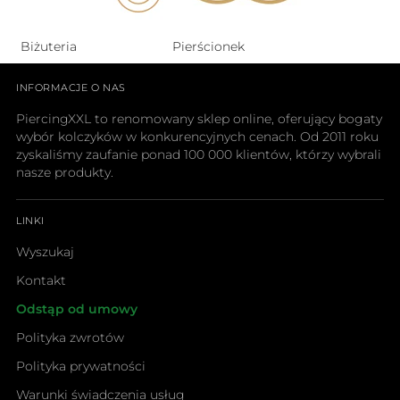
Biżuteria
Pierścionek
INFORMACJE O NAS
PiercingXXL to renomowany sklep online, oferujący bogaty
wybór kolczyków w konkurencyjnych cenach. Od 2011 roku
zyskaliśmy zaufanie ponad 100 000 klientów, którzy wybrali
nasze produkty.
LINKI
Wyszukaj
Kontakt
Odstąp od umowy
Polityka zwrotów
Polityka prywatności
Warunki świadczenia usług