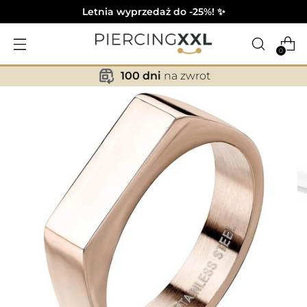
Letnia wyprzedaż do -25%! ✨
0
100 dni
na zwrot
✕