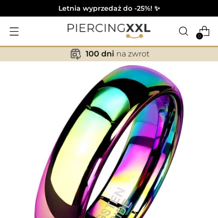
Letnia wyprzedaż do -25%! ✨
0
100 dni
na zwrot
✕