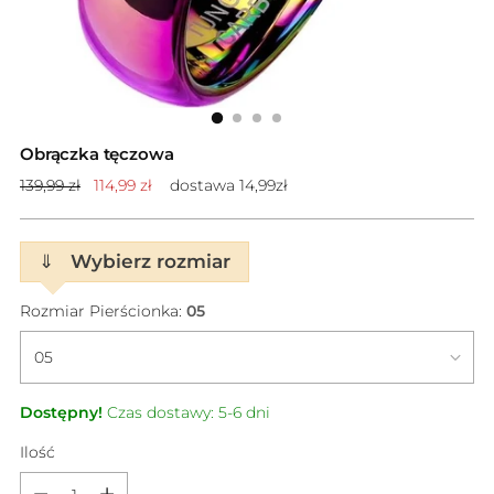
Obrączka tęczowa
Cena
139,99 zł
114,99 zł
dostawa 14,99zł
standardowa
⇓
Wybierz rozmiar
Rozmiar Pierścionka:
05
Dostępny!
Czas dostawy: 5-6 dni
Ilość
Ilość