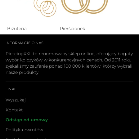
Biżuteria
Pierścionek
INFORMACJE O NAS
PiercingXXL to renomowany sklep online, oferujący bogaty
wybór kolczyków w konkurencyjnych cenach. Od 2011 roku
zyskaliśmy zaufanie ponad 100 000 klientów, którzy wybrali
nasze produkty.
LINKI
Wyszukaj
Kontakt
Odstąp od umowy
Polityka zwrotów