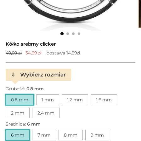
Kółko srebrny clicker
Cena
49,99 zł
34,99 zł
dostawa 14,99zł
standardowa
⇓
Wybierz rozmiar
Grubość:
0.8 mm
0.8 mm
1 mm
1.2 mm
1.6 mm
2 mm
2.4 mm
Średnica:
6 mm
6 mm
7 mm
8 mm
9 mm