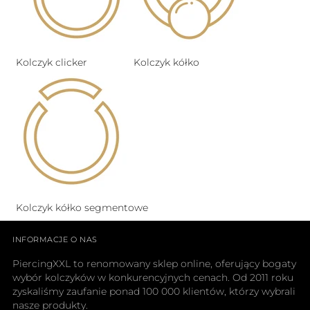
Kolczyk clicker
Kolczyk kółko
Kolczyk kółko segmentowe
INFORMACJE O NAS
PiercingXXL to renomowany sklep online, oferujący bogaty
wybór kolczyków w konkurencyjnych cenach. Od 2011 roku
zyskaliśmy zaufanie ponad 100 000 klientów, którzy wybrali
nasze produkty.