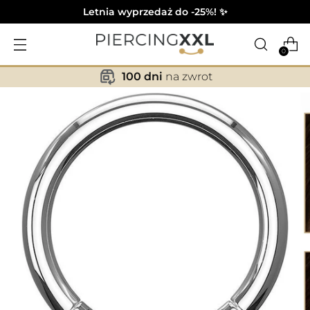
Letnia wyprzedaż do -25%! ✨
0
100 dni
na zwrot
✕