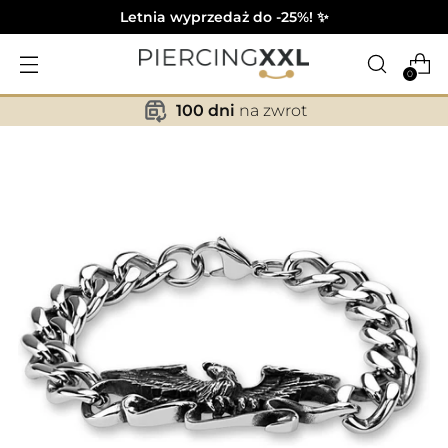
Letnia wyprzedaż do -25%! ✨
0
100 dni
na zwrot
✕