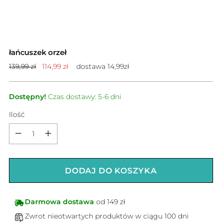
łańcuszek orzeł
Cena
139,99 zł
114,99 zł
dostawa 14,99zł
standardowa
Dostępny!
Czas dostawy: 5-6 dni
Ilość
Ilość
DODAJ DO KOSZYKA
Darmowa dostawa
od 149 zł
Zwrot nieotwartych produktów w ciągu 100 dni