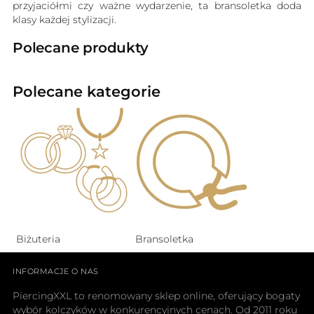
przyjaciółmi czy ważne wydarzenie, ta bransoletka doda
klasy każdej stylizacji.
Polecane produkty
Polecane kategorie
Biżuteria
Bransoletka
INFORMACJE O NAS
PiercingXXL to renomowany sklep online, oferujący bogaty
wybór kolczyków w konkurencyjnych cenach. Od 2011 roku