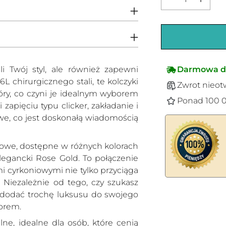
Darmowa d
i Twój styl, ale również zapewni
 chirurgicznego stali, te kolczyki
Zwrot nieot
kóry, co czyni je idealnym wyborem
Ponad 100 0
 zapięciu typu clicker, zakładanie i
we, co jest doskonałą wiadomością
iowe, dostępne w różnych kolorach
elegancki Rose Gold. To połączenie
i cyrkoniowymi nie tylko przyciąga
. Niezależnie od tego, czy szukasz
Dodawanie
z dodać trochę luksusu do swojego
produktów
borem.
do
ne, idealne dla osób, które cenią