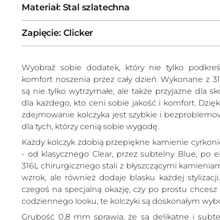
Materiał: Stal szlatechna
Zapięcie: Clicker
Wyobraź sobie dodatek, który nie tylko podkreśl
komfort noszenia przez cały dzień. Wykonane z 316L
są nie tylko wytrzymałe, ale także przyjazne dla s
dla każdego, kto ceni sobie jakość i komfort. Dzięki
zdejmowanie kolczyka jest szybkie i bezproblemo
dla tych, którzy cenią sobie wygodę.
Każdy kolczyk zdobią przepiękne kamienie cyrkon
- od klasycznego Clear, przez subtelny Blue, po 
316L chirurgicznego stali z błyszczącymi kamieniam
wzrok, ale również dodaje blasku każdej stylizacji
czegoś na specjalną okazję, czy po prostu chces
codziennego looku, te kolczyki są doskonałym wy
Grubość 0,8 mm sprawia, że są delikatne i subtel