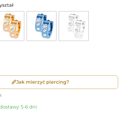
yształ
📏
Jak mierzyć piercing?
m
dostawy: 5-6 dni