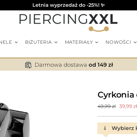
Letnia wyprzedaż do -25%! ✨
NELE
BIŻUTERIA
MATERIAŁY
NOWOŚCI
Darmowa dostawa
od 149 zł
Cyrkonia 
Cena
49,99 zł
39,99 zł
standardowa
⇓
Wybierz k