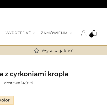
WYPRZEDAŻ
ZAMÓWIENIA
0
Wysoka jakość
✕
 z cyrkoniami kropla
ł
dostawa 14,99zł
olor