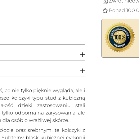
Zwrot nieot
Ponad 100 0
Dodawanie
produktów
do
koszyka
 co nie tylko pięknie wygląda, ale i
asze kolczyki typu stud z kubiczną
łość dzięki zastosowaniu stali
ie tylko odporna na zarysowania, ale
 dla osób o wrażliwej skórze.
ocie oraz srebrnym, te kolczyki z
 Subtelny blask kubicznej cyrkonii