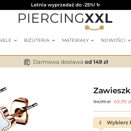
Letnia wyprzedaż do -25%! ✨
NELE
BIŻUTERIA
MATERIAŁY
NOWOŚCI
Darmowa dostawa
od 149 zł
Zawieszka
Cena
94,99 zł
69,99 z
standardowa
⇓
Wybierz k