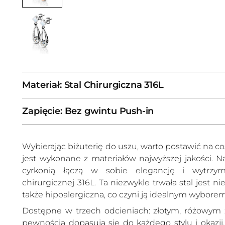
Materiał: Stal Chirurgiczna 316L
Zapięcie: Bez gwintu Push-in
Wybierając biżuterię do uszu, warto postawić na coś,
jest wykonane z materiałów najwyższej jakości. N
cyrkonią łączą w sobie elegancję i wytrzyma
chirurgicznej 316L. Ta niezwykle trwała stal jest n
także hipoalergiczna, co czyni ją idealnym wyborem
Dostępne w trzech odcieniach: złotym, różowym zł
pewnością dopasują się do każdego stylu i okazji.