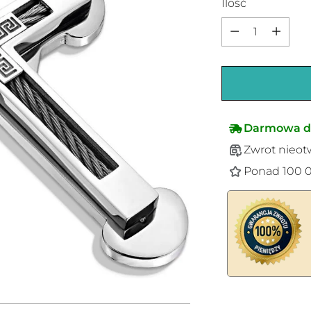
Ilość
Ilość
Darmowa d
Zwrot nieot
Ponad 100 0
Dodawanie