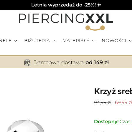
Letnia wyprzedaż do -25%! ✨
NELE
BIŻUTERIA
MATERIAŁY
NOWOŚCI
Darmowa dostawa
od 149 zł
Krzyż sre
Cena
94,99 zł
69,99 z
standardowa
Dostępny!
Czas 