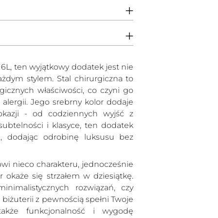
produktów
do
koszyka
16L, ten wyjątkowy dodatek jest nie
ażdym stylem. Stal chirurgiczna to
rgicznych właściwości, co czyni go
lergii. Jego srebrny kolor dodaje
 okazji - od codziennych wyjść z
subtelności i klasyce, ten dodatek
yl, dodając odrobinę luksusu bez
wi nieco charakteru, jednocześnie
r okaże się strzałem w dziesiątkę.
inimalistycznych rozwiązań, czy
 biżuterii z pewnością spełni Twoje
 także funkcjonalność i wygodę