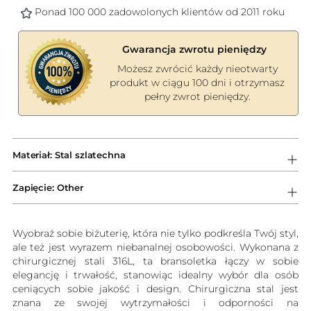
Ponad 100 000 zadowolonych klientów od 2011 roku
Gwarancja zwrotu pieniędzy
Możesz zwrócić każdy nieotwarty
produkt w ciągu 100 dni i otrzymasz
pełny zwrot pieniędzy.
Dodawanie
produktów
Materiał: Stal szlatechna
do
koszyka
Zapięcie: Other
Wyobraź sobie biżuterię, która nie tylko podkreśla Twój styl,
ale też jest wyrazem niebanalnej osobowości. Wykonana z
chirurgicznej stali 316L, ta bransoletka łączy w sobie
elegancję i trwałość, stanowiąc idealny wybór dla osób
ceniących sobie jakość i design. Chirurgiczna stal jest
znana ze swojej wytrzymałości i odporności na