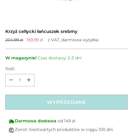
Krzyż celtycki łańcuszek srebrny
Cena
204,99 zł
169,99 zł
z VAT, darmowa wysyłka
standardowa
W magazynie!
Czas dostawy: 2-3 dni
Ilość
Ilość
WYPRZEDANE
Darmowa dostawa
od 149 zł
Zwrot nieotwartych produktów w ciągu 100 dni