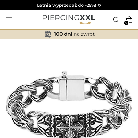
Letnia wyprzedaż do -25%! ✨
0
100 dni
na zwrot
✕