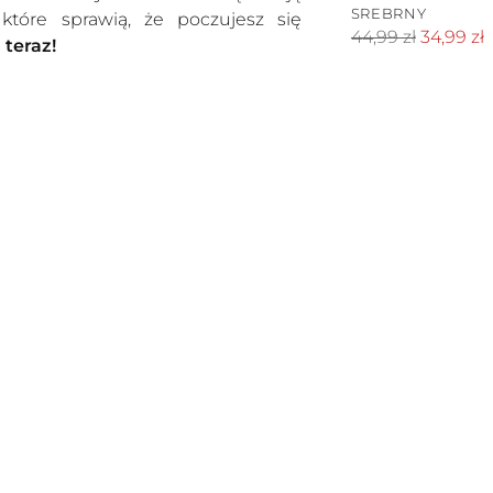
SREBRNY
które sprawią, że poczujesz się
Cena
44,99 zł
34,99 zł
teraz!
standardowa
Dodawanie
produktów
do
koszyka