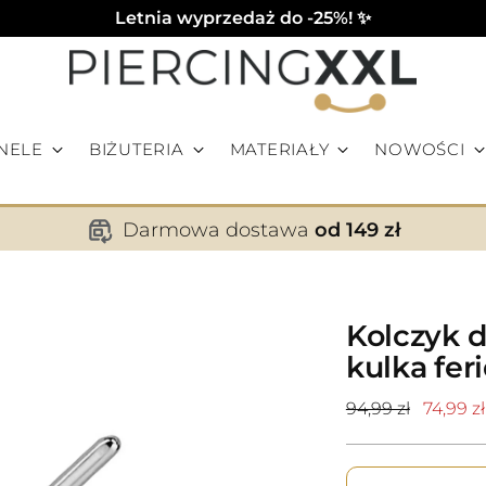
Letnia wyprzedaż do -25%! ✨
NELE
BIŻUTERIA
MATERIAŁY
NOWOŚCI
Darmowa dostawa
od 149 zł
Kolczyk d
kulka feri
Cena
94,99 zł
74,99 zł
standardowa