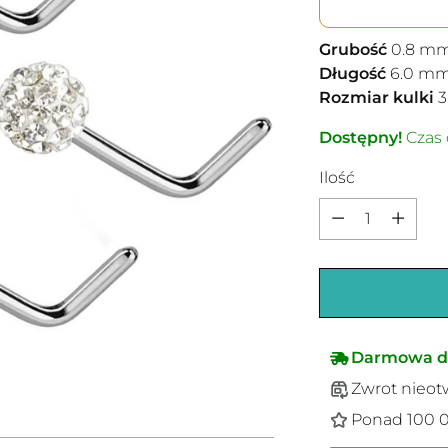
Grubość
0.8
m
Długość
6.0
m
Rozmiar kulki
3
Dostępny!
Czas 
Ilość
Ilość
Darmowa d
Zwrot nieot
Ponad 100 0